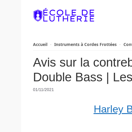
Aller
au
contenu
Accueil
-
Ins­tru­ments à Cordes Frot­tées
-
Con
Avis sur la contr
Double Bass | Les
01/11/2021
Harley 