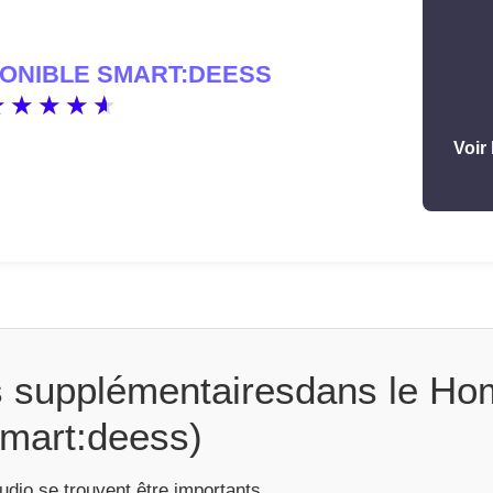
ONIBLE SMART:DEESS
Voir 
s supplémentairesdans le Ho
smart:deess)
udio se trouvent être importants.