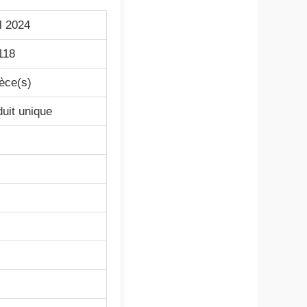
l 2024
118
èce(s)
uit unique