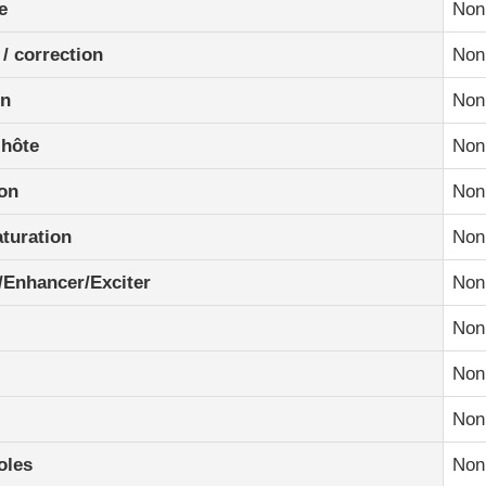
e
Non
 / correction
Non
on
Non
 hôte
Non
ion
Non
aturation
Non
/Enhancer/Exciter
Non
Non
Non
Non
oles
Non