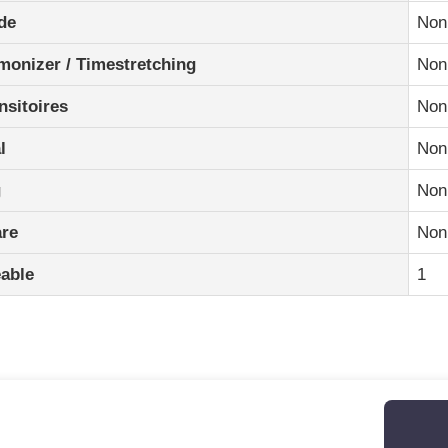
de
Non
rmonizer / Timestretching
Non
nsitoires
Non
l
Non
g
Non
are
Non
eable
1