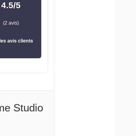
4.5/5
(2 avis)
les avis clients
me Studio