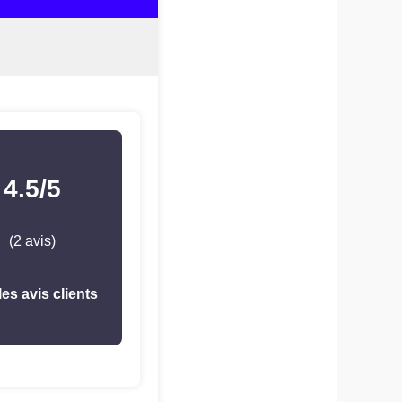
4.5/5
(2 avis)
les avis clients