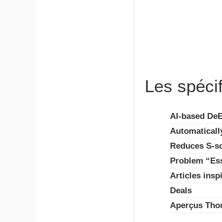
Les spécif
AI-based DeE
Automaticall
Reduces S-so
Problem “Ess
Articles insp
Deals
Aperçus Th