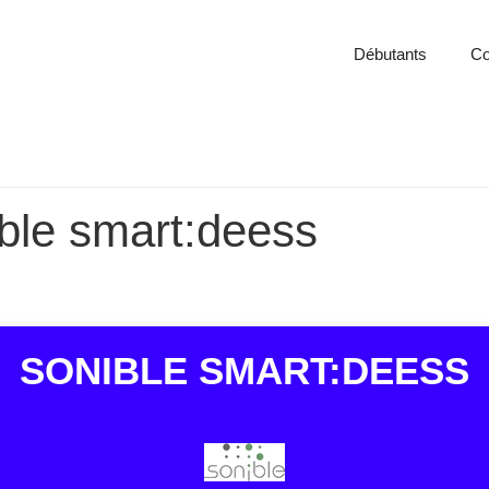
Débutants
Co
ible smart:deess
SONIBLE SMART:DEESS