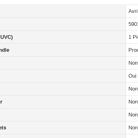
Avri
590
(UVC)
1 Pi
ndle
Prod
Non
Oui
Non
r
Non
Non
ets
Non